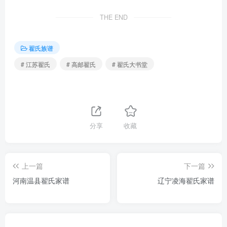
THE END
翟氏族谱
# 江苏翟氏
# 高邮翟氏
# 翟氏大书堂
分享
收藏
上一篇
下一篇
河南温县翟氏家谱
辽宁凌海翟氏家谱