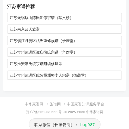
江苏家谱推荐
江苏无锡锡山陈氏汇修宗谱（萃文楼）
江苏南京蓝氏族谱
江苏镇江丹徒区杭氏重修族谱（余庆堂）
江苏常州武进区谭庄徐氏宗谱（角杰堂）
江苏淮安潘氏统宗谱附续修世系
江苏常州武进区毗陵横堰桥李氏宗谱（德馨堂）
中华家谱网
族谱网
中国家谱知识服务平台
皖ICP备2025087992号
· © 2025-2030
中华家谱网
联系微信（长按复制）：
bug987