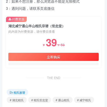
2：如果不想注册，那么浏览器不能是无痕模式
3：遇到问题，请联系页底微信
付费资源
湖北咸宁通山羊山程氏宗谱（世忠堂）
此内容为付费资源，请付费后查看
39
59
￥
￥
立即购买
THE END
程氏族谱
# 湖北程氏
# 程氏世忠堂
# 通山程氏
# 咸宁程氏