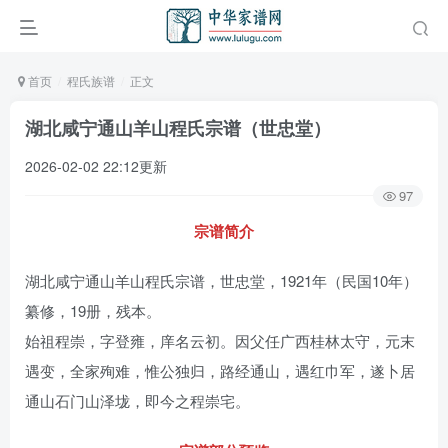
首页
程氏族谱
正文
湖北咸宁通山羊山程氏宗谱（世忠堂）
2026-02-02 22:12更新
97
宗谱简介
湖北咸宁通山羊山程氏宗谱，世忠堂，1921年（民国10年）
纂修，19册，残本。
始祖程崇，字登雍，庠名云初。因父任广西桂林太守，元末
遇变，全家殉难，惟公独归，路经通山，遇红巾军，遂卜居
通山石门山泽垅，即今之程崇宅。