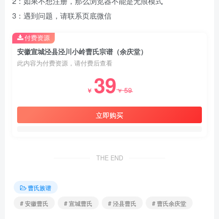
2：如果不想注册，那么浏览器不能是无痕模式
3：遇到问题，请联系页底微信
付费资源
安徽宣城泾县泾川小岭曹氏宗谱（余庆堂）
此内容为付费资源，请付费后查看
39
59
￥
￥
立即购买
THE END
曹氏族谱
# 安徽曹氏
# 宣城曹氏
# 泾县曹氏
# 曹氏余庆堂