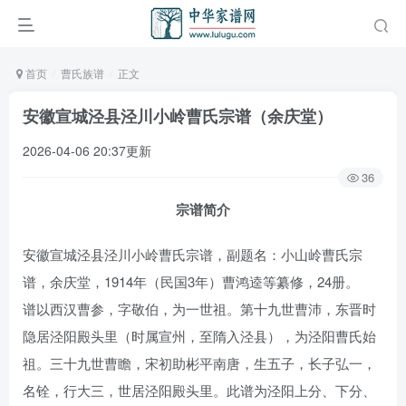
首页
曹氏族谱
正文
安徽宣城泾县泾川小岭曹氏宗谱（余庆堂）
2026-04-06 20:37更新
36
宗谱简介
安徽宣城泾县泾川小岭曹氏宗谱，副题名：小山岭曹氏宗
谱，余庆堂，1914年（民国3年）曹鸿逵等纂修，24册。
谱以西汉曹参，字敬伯，为一世祖。第十九世曹沛，东晋时
隐居泾阳殿头里（时属宣州，至隋入泾县），为泾阳曹氏始
祖。三十九世曹瞻，宋初助彬平南唐，生五子，长子弘一，
名铨，行大三，世居泾阳殿头里。此谱为泾阳上分、下分、