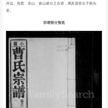
井边、燕窝、东山、春山诸分之合谱，溯其源皆出于殿头
里。
宗谱部分预览