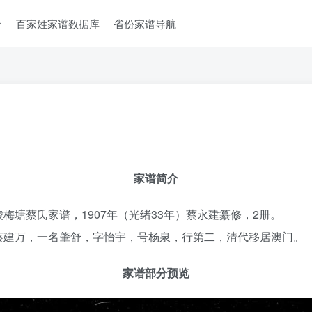
台
百家姓家谱数据库
省份家谱导航
家谱简介
塘蔡氏家谱，1907年（光绪33年）蔡永建纂修，2册。
蔡建万，一名肇舒，字怡宇，号杨泉，行第二，清代移居澳门。
家谱部分预览