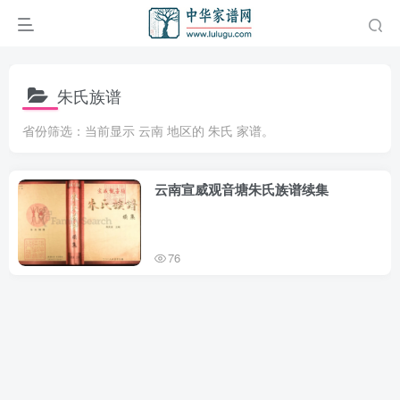
朱氏族谱
省份筛选：当前显示 云南 地区的 朱氏 家谱。
云南宣威观音塘朱氏族谱续集
76