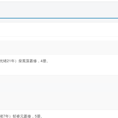
光绪21年）柴冕藻纂修，4册。
绪7年）郁睿元纂修，5册。