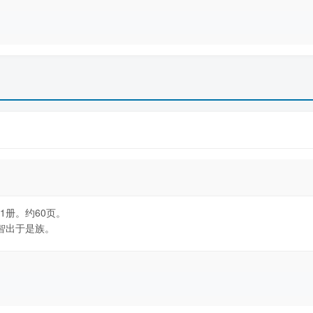
1册。约60页。
智出于是族。