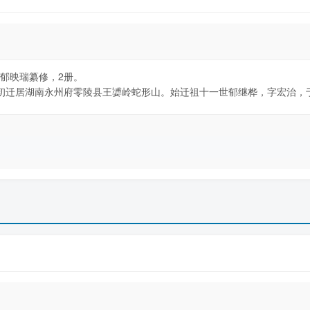
）郁映瑞纂修，2册。
初迁居湖南永州府零陵县王㜑岭蛇形山。始迁祖十一世郁继桦，字宏治，