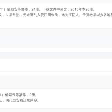
年）郁殿安等纂修，24册。下载文件中另含：2013年本26册。
良，世居常熟，元末避乱入赘江阴朱氏，遂为江阴人。子孙散居城乡各地
年）郁紫云等纂修，2册。
三，明代自安福迁居萍乡。