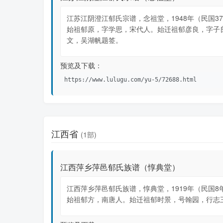
江苏江阴澄江郁氏宗谱，念祖堂，1948年（民国37
始祖郁原，字学思，宋代人。始迁祖郁彦良，字子
文，吴湖帆题签。
预览及下载：
https://www.lulugu.com/yu-5/72688.html
江西省
(1部)
江西萍乡萍邑郁氏族谱（惇典堂）
江西萍乡萍邑郁氏族谱，惇典堂，1919年（民国8
始祖郁方，南唐人。始迁祖郁时景，号翰园，行志