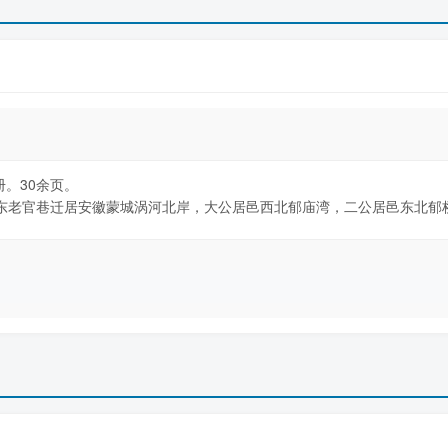
册。30余页。
东老官巷迁居安徽蒙城涡河北岸，大公居邑西北郁庙湾，二公居邑东北郁