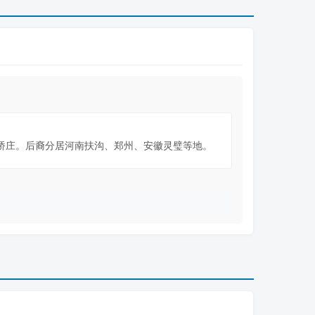
桥庄。后裔分居河南扶沟、郑州、安徽灵璧等地。