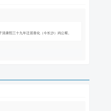
于清康熙三十九年迁居善化（今长沙）鸡公觜。