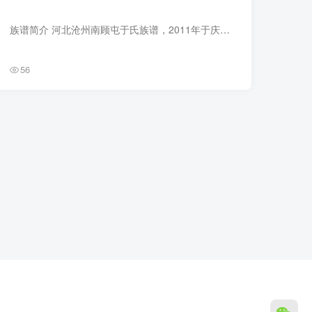
族谱简介 河北沧州南顾屯于氏族谱，2011年于庆新、于世强等纂修，2册。始祖于鸿，明洪武二年自山东登州府文登县大水泊携三子于达、于迩、于滜迁往昌邑县饮马镇于家汙（洼）子。明永乐二年，于达...
56