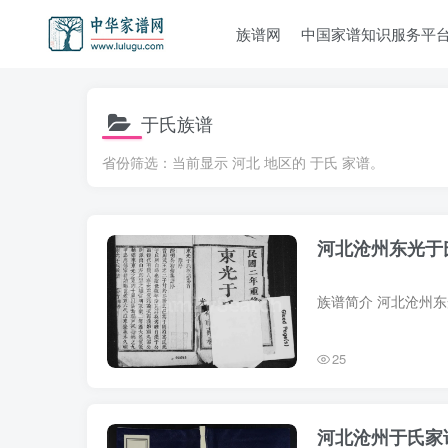
族谱网
中国家谱知识服务平
于氏族谱
省份筛选：当前显示 河北 地区的 于氏 家谱。
河北沧州东光于
25
河北沧州于氏家