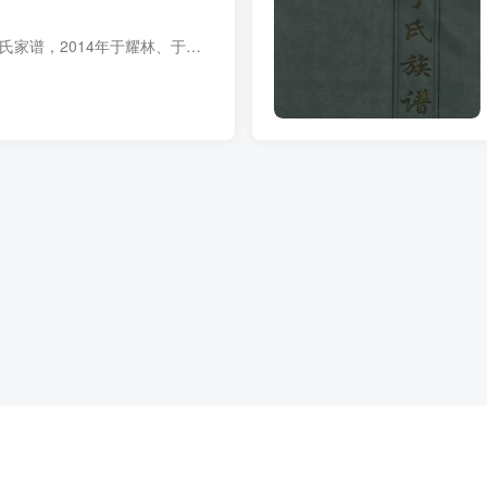
家谱简介 河北沧州于氏家谱，2014年于耀林、于士升等纂修，1册。该族先世从滦州迁居沧州东部，族谱世系从十二世于文魁始。 字辈：桂建福忠祥 春盛承华昌 家谱部分预览 电子版PDF下载