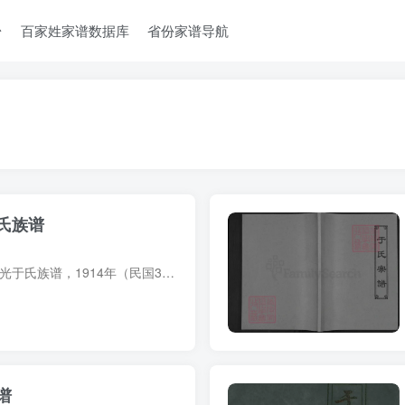
台
百家姓家谱数据库
省份家谱导航
氏族谱
族谱简介 河北沧州东光于氏族谱，1914年（民国3年）于汤言、于宗周等纂修，1册。始迁祖于子成，字九韶，先世山东即墨人，明永乐二年占籍东光县城东永寿乡于家庄。 族谱部分预览 电子版PDF网盘下...
谱