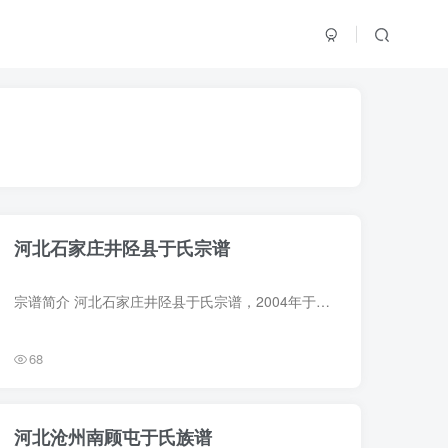
河北石家庄井陉县于氏宗谱
宗谱简介 河北石家庄井陉县于氏宗谱，2004年于秀书主编、于贵文编修，1册。始祖于谦（字廷益，号节庵），浙江钱塘人，明大臣。其子于崇登，隐居河北井陉县南峪村。长孙于有道，明成化间迁往白庙...
68
河北沧州南顾屯于氏族谱