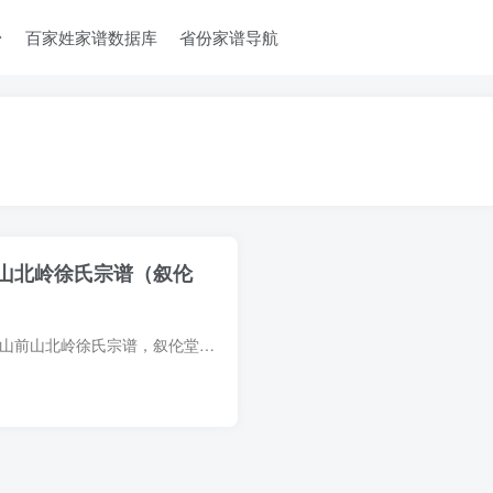
台
百家姓家谱数据库
省份家谱导航
山北岭徐氏宗谱（叙伦
宗谱简介 广东中山香山前山北岭徐氏宗谱，叙伦堂、肇修堂，1884年（光绪10年）徐润立等纂修，前山谱3册、北岭谱8册。始祖徐延祚，宋代人。始迁祖徐广达、徐广德，元时自河南开封陈留避乱至广东...