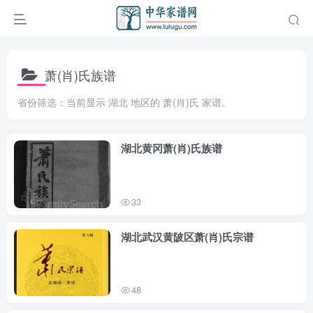
萧(肖)氏族谱
省份筛选：当前显示 湖北 地区的 萧(肖)氏 家谱。
湖北黄冈萧(肖)氏族谱
33
湖北武汉黄陂区萧(肖)氏宗谱
48