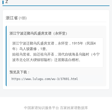
Z
浙江省
(1部)
浙江宁波迁鄞乌氏盛房支谱（永怀堂）
浙江宁波迁鄞乌氏盛房支谱，永怀堂，1915年（民国4
年）乌人骏纂修，1册。
始祖乌觉省。始迁祖乌开圣，清代自镇海县乌隘村（今宁
波市北仑区大碶镇邬隘村）迁居鄞县白檀村。
预览及下载：
https://www.lulugu.com/wu-3/37691.html
中国家谱知识服务平台
百家姓家谱数据库