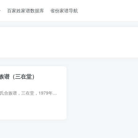
台
百家姓家谱数据库
省份家谱导航
族谱（三在堂）
族谱简介 海南海口吴氏合族谱，三在堂，1979年吴宏东、吴孚琼等纂修，1981年吴坤略等补修，2册。始迁祖吴贤秀（字敬之，号壶丘，行三），唐进士，户部尚书，由闽莆田入琼，居琼山张吴图都化村（...