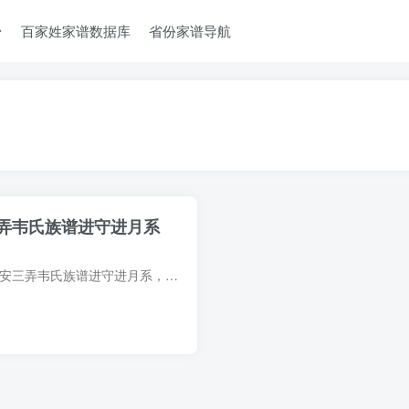
台
百家姓家谱数据库
省份家谱导航
弄韦氏族谱进守进月系
族谱简介 广西河池都安三弄韦氏族谱进守进月系，2007年韦文耀等纂修，1册。谱奉西汉韩信为始祖。其子云际避祸改姓韦。二十一世斯明约于六朝时期落籍山东青州府益都县（今青州）鼓锣乡太平村演乐...