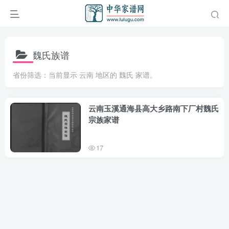
魏氏族谱
省份筛选：当前显示 云南 地区的 魏氏 家谱。
云南玉溪通海县高大乡路南下厂村魏氏
宗族家谱
17