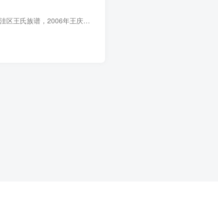
族谱简介 辽宁盘锦大洼区王氏族谱，2006年王庆年、王守杰主编，1册。始祖王有亮，原籍关内永平府乐亭县大王庄（今河北乐亭县王滩乡大王庄）。始迁祖王世得，王有亮子，于清乾隆十八年前后出山海...