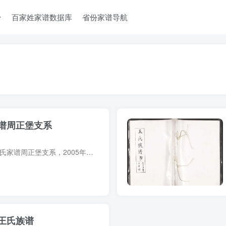
台
百家姓家谱数据库
省份家谱导航
谱周正堡支系
家谱简介 辽宁海城王氏家谱周正堡支系，2005年王守政等纂修，1册。60余页。始祖王成贤，清顺治八年奉诏自山东青州府寿光县大王庄迁奉天府辽阳州环山峪（今辽宁省鞍山市鸡王屯），入汉军镶白旗。...
王氏族谱