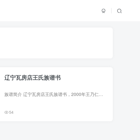
辽宁瓦房店王氏族谱书
族谱简介 辽宁瓦房店王氏族谱书，2000年王乃仁纂修，1册。始祖王一冬。 族谱部分预览 电子版PDF网盘下载
54