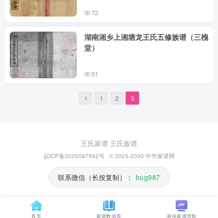
72
湖南湘乡上湘塘龙王氏五修族谱（三槐
堂）
51
1
2
3
王氏家谱
王氏族谱
皖ICP备2025087992号
· © 2025-2030
中华家谱网
联系微信（长按复制）：
bug987
首页
家谱数据库
省份家谱导航