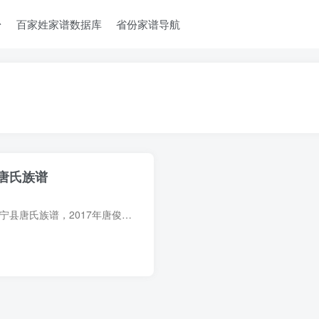
台
百家姓家谱数据库
省份家谱导航
唐氏族谱
族谱简介 甘肃白银会宁县唐氏族谱，2017年唐俊卿等纂修，1册。是族先世于明洪武间自山西洪洞大槐树迁甘肃秦安县王铺乡唐刘家沟一带。至清同治间，部分族人自秦安唐刘家沟分迁会宁翟所、太平乡一...