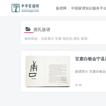
族谱网
中国家谱知识服务平
唐氏族谱
省份筛选：当前显示 甘肃 地区的 唐氏 家谱。
甘肃白银会宁县
30