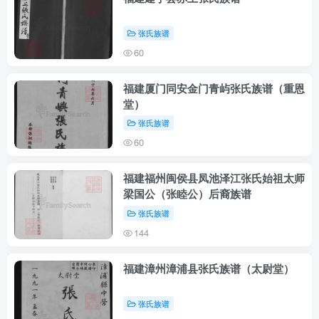
张氏族谱
60
福建厦门同安金门青屿张氏族谱（重恩
堂）
张氏族谱
60
福建福州闽侯县凤池泽江张氏始祖太师
梁国公（张睦公）后裔族谱
张氏族谱
144
福建漳州漳浦县张氏族谱（太尉堂）
张氏族谱