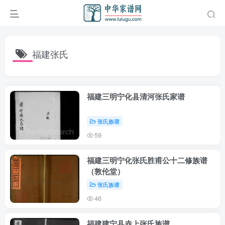
福建张氏
福建三明宁化县清河张氏家谱
张氏族谱
59
福建三明宁化张氏胜甫公十二修族谱
（敦伦堂）
张氏族谱
46
福建建宁县赤上张氏族谱