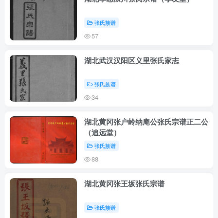
张氏族谱
57
湖北武汉汉阳区义里张氏家志
张氏族谱
34
湖北黄冈张户岭纳庵公张氏宗谱正二公
（追远堂）
张氏族谱
88
湖北黄冈张王坂张氏宗谱
张氏族谱