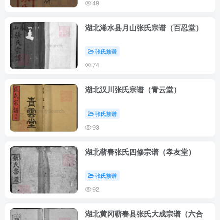
49
湖北浠水县月山张氏宗谱（百忍堂）
张氏族谱
74
湖北汉川张氏宗谱（青云堂）
张氏族谱
93
湖北蕲春张氏四修宗谱（孝友堂）
张氏族谱
92
湖北黄冈蕲春县张氏大成宗谱（六合