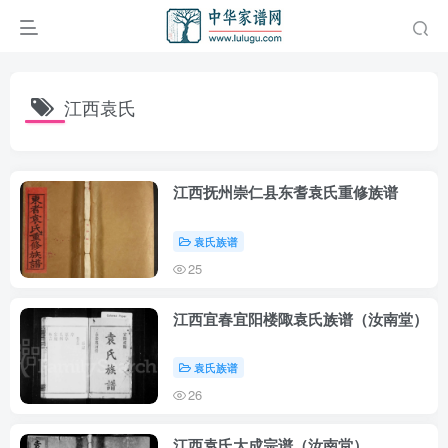
江西袁氏
江西抚州崇仁县东耆袁氏重修族谱
袁氏族谱
25
江西宜春宜阳楼陬袁氏族谱（汝南堂）
袁氏族谱
26
江西袁氏大成宗谱（汝南堂）