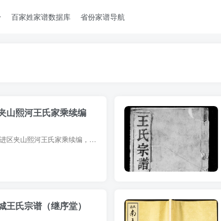
台
百家姓家谱数据库
省份家谱导航
夹山熙河王氏家乘续编
家乘简介 江苏常州武进区夹山熙河王氏家乘续编，恩荣堂，2012年王伟本等纂修，31册（含光绪元年前编9册）。始迁祖王运一，元末自无锡徙夹山。 家乘部分预览 电子版PDF网盘下载
城王氏宗谱（继序堂）