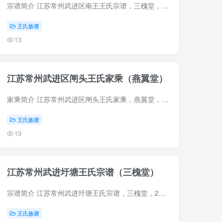
宗谱简介 江苏常州武进区南王王氏宗谱，三槐堂，2008年王瑾元等纂修，4册。始祖王皋（字子高，行四十四），南宋初迁居姑苏荻扁里。三子王胤西（又名王商，字吾曾，行五十八），迁居无锡沙头，为...
王氏族谱
13
江苏常州武进区闸头王氏家乘（燕翼堂）
家乘简介 江苏常州武进区闸头王氏家乘，燕翼堂，1935年（民国24年）王锡宏等纂修，14册。始祖王彦融，字炎弼，别号金渊仙子，从宋高宗南渡卜居西塔山。八世王嗣昌，字世番，行千三，徙常州观庄...
王氏族谱
13
江苏常州武进圩塘王氏宗谱（三槐堂）
宗谱简介 江苏常州武进圩塘王氏宗谱，三槐堂，2015年王洪兴主编，4册。始迁祖王简（字以敬），元末避兵乱至毗陵（今江苏常州）卜居西仓桥。六世王道明（字熙之，号怀云），由城徙居圩塘。 宗谱...
王氏族谱