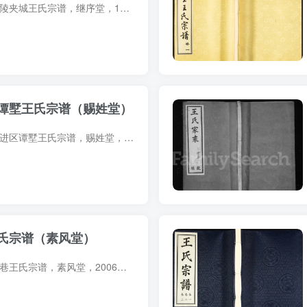
宗谱简介 江苏常州晋陵夹城王氏宗谱，继序堂，1948年（民国37年）王锦秀、王家璞等纂修，6册。始迁祖王有亨，字世伯，号东岭，行一，南宋初自中原移居晋陵（今属常州）郡东建湖。本谱专载九世王...
谭墅王氏宗谱（赐姓堂）
宗谱简介 江苏常州武进区谭墅王氏宗谱，赐姓堂，2017年王忠英等纂修，18册。是族本姓匡，先祖盈，宋初避宋太祖讳去匡从王，遂为王姓。始迁祖王莹（字净心，号运三），宋元之际避乱自江苏苏州枫...
氏宗谱（素风堂）
宗谱简介 江苏常州秦巷王氏宗谱，素风堂，2006年王焕根主修，6册。谱奉三槐王氏始祖王旦之孙王皋（字子高）为南迁一世祖。王皋随宋室南渡，生三子，分东、中、西、三沙。王皋次子王铎（字吾护）...