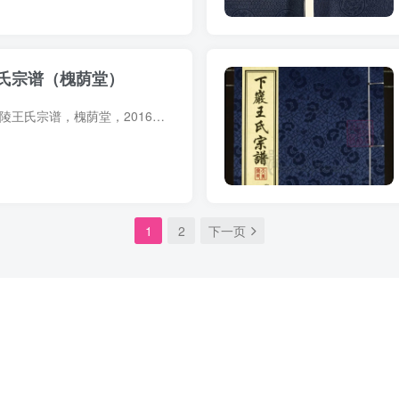
氏宗谱（槐荫堂）
宗谱简介 江苏常州晋陵王氏宗谱，槐荫堂，2016年王建良等纂修，20册始迁祖王有亨（字世伯，号东岭，行一），南宋初自中原移居晋陵（今属常州）郡东建湖。传至第九世约元末明初时，有祥一至祥十...
1
2
下一页