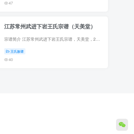
47
江苏常州武进下岩王氏宗谱（天美堂）
宗谱简介 江苏常州武进下岩王氏宗谱，天美堂，2016年王伟玉纂修、王沛南主编，12册。始祖旭（字东伯，号耕隐），明洪武三十年由吴渎转徙永定。始迁祖五世礼（字克敬），迁居武进下岩，为西分祖...
王氏族谱
40