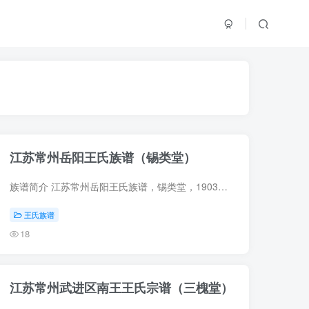
江苏常州岳阳王氏族谱（锡类堂）
族谱简介 江苏常州岳阳王氏族谱，锡类堂，1903年（光绪29年）王瑞堂、王炳松等纂修，20册。始祖王彦融，宋室南渡时迁居金坛西塔山。八世王处公，其长子王春一，迁金坛岳阳村，是为始迁祖。越四...
王氏族谱
18
江苏常州武进区南王王氏宗谱（三槐堂）