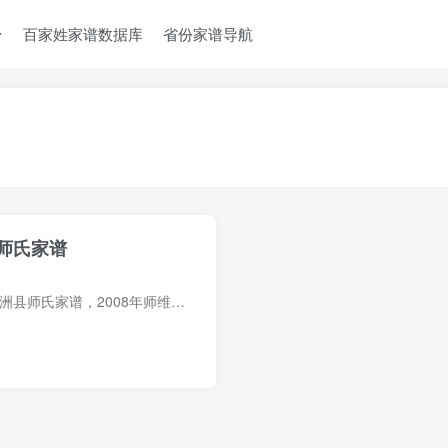
台
百家姓家谱数据库
省份家谱导航
师氏家谱
家谱简介 陕西榆林子洲县师氏家谱，2008年师维艺主编，1册。据称子洲县师氏族人从清涧县迁移而来，具体源流无考。清代有师成祥、师应东等人。 家谱部分预览 电子版PDF网盘下载