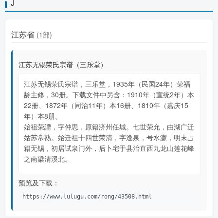
J
江苏省
(1部)
江苏无锡荣氏宗谱（三乐堂）
江苏无锡荣氏宗谱，三乐堂，1935年（民国24年）荣福
龄主修，30册。下载文件中另含：1910年（宣统2年）本
22册、1872年（同治11年）本16册、1810年（嘉庆15
年）本8册。
始祖荣諲，字仲思，原籍济州任城。七世荣允，由湖广迁
姑苏常熟。始迁祖十四世荣清，字逸泉，号水濂，明末占
籍无锡，初居试泉门外，后卜宅于县治直西九龙山莲花峰
之南梁清溪北。
预览及下载：
https://www.lulugu.com/rong/43508.html