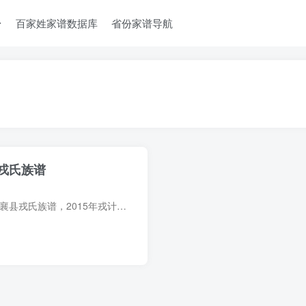
台
百家姓家谱数据库
省份家谱导航
戎氏族谱
族谱简介 山西忻州定襄县戎氏族谱，2015年戎计林、戎耀文等纂修，1册。始迁祖戎居整（又名守拳），明洪武年间带领四子戎升、戎雷、戎鸾、戎凤由山西大同府朔州马邑县迁居定襄县胡桃园都上二甲，...