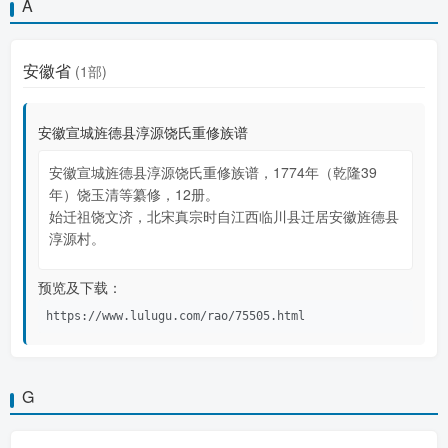
A
安徽省
(1部)
安徽宣城旌德县淳源饶氏重修族谱
安徽宣城旌德县淳源饶氏重修族谱，1774年（乾隆39
年）饶玉清等纂修，12册。
始迁祖饶文济，北宋真宗时自江西临川县迁居安徽旌德县
淳源村。
预览及下载：
https://www.lulugu.com/rao/75505.html
G