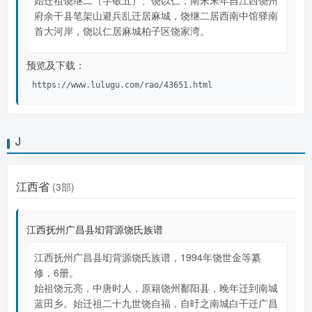
始迁祖饶继二（字敬五）、饶以仁，南宋末年自江西饶州
府余干县笔架山避兵乱迁居麻城，饶继二居西南中馆驿南
首大河岸，饶以仁居麻城柏子区饶家湾。
预览及下载：
https://www.lulugu.com/rao/43651.html
J
江西省
(3部)
江西抚州广昌县㘭背源饶氏族谱
江西抚州广昌县㘭背源饶氏族谱，1994年饶世金等纂
修，6册。
始祖饶元亮，中唐时人，原籍饶州鄱阳县，晚年迁到南城
蓝田乡。始迁祖二十九世饶自福，自旴之南城白干迁广昌