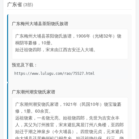
广东省
(3部)
广东梅州大埔县茶阳饶氏族谱
广东梅州大埔县茶阳饶氏族谱，1906年（光绪32年）饶
桐阴等纂修，10册。
始迁祖饶四郎，宋末由江西吉安迁入大埔。
预览及下载：
https://www.lulugu.com/rao/75527.html
广东潮州潮安饶氏家谱
广东潮州潮安饶氏家谱，1921年（民国10年）饶宝璇纂
修，1册。60余页。
远祖饶素，一名饶元亮。始祖饶四郎，先世为吉安永丰
人，其父为汀州推官，宋末避乱寓居汀州八角楼，至四郎
始迁于潮之神泉乡（今大埔县）。四世饶元贞，元末避兵
由大埔县迁居梅州松口铜盘乡。始迁祖饶仕保，行三，饶