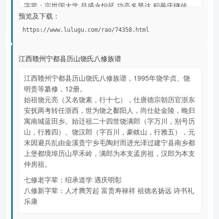
字辈：宗世国大学 昌盛永怡延 功高名显达 积善庆继传
预览及下载：
……
https://www.lulugu.com/rao/74358.html
江西赣州宁都县历山饶氏八修族谱
江西赣州宁都县历山饶氏八修族谱，1995年饶学贞、饶
明贵等纂修，12册。
始祖饶元亮（又名饶素，行十七），仕唐德宗朝历官浙东
安抚两考转任浙西，世为饶之鄱阳人，尚仕处金陵，晚归
寓南城蓝田乡。始迁祖二十四世饶满郎（字万川，别号历
山，行雅四）、饶汉郎（字百川，豪岐山，行雅五），元
末因避兵乱由金溪贵宁乡毛陶封而进光泽过建宁县南乡都
上堡都境埠历山早禾岭，满郎为本支孟房祖，汉郎为本支
仲房祖。
七修老字辈：绍承道学 遇庆明彰
八修新字辈：人才腾芳起 富贵寿禄祥 祖德名扬远 诗书礼
乐康