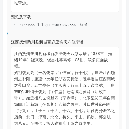
坳背源。
预览及下载：
https://www.lulugu.com/rao/75561.html
江西抚州黎川县新城百岁里饶氏八修宗谱
江西抚州黎川县新城百岁里饶氏八修宗谱，1886年（光
绪12年）饶来发、饶昌礼等纂修，25册。较多页面缺
损。
始祖饶元亮（一名饶素，字惟寅，行十七），世居江西饶
州之鄱阳，唐建中元年任浙西安抚使，晚年退居江西南城
之蓝田乡。五世饶信（字实夫，行三十五，谥文斌），唐
末昭宗时偕子饶勋（字伯盛）迁南城之黄源（后改白
玕）。始迁祖八世饶旦四（字希璋），北宋皇祐二年自南
城白玕迁新城（今黎川）八都之象岸。其四世孙饶积新
（行九），生子三：十四、十六、十七，后裔再分派邑之
店前、北门、津南、北仓、桥头、平山、鹤溪、郭公坑，
为八支。至明代，族人建祖庙于邑之百岁里。