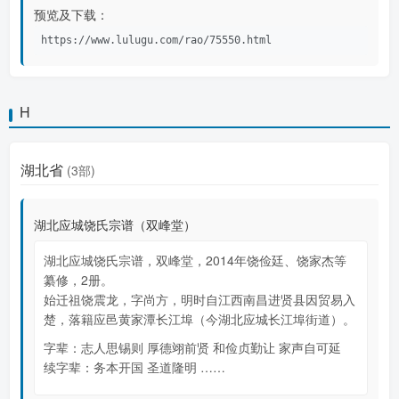
预览及下载：
https://www.lulugu.com/rao/75550.html
H
湖北省
(3部)
湖北应城饶氏宗谱（双峰堂）
湖北应城饶氏宗谱，双峰堂，2014年饶俭廷、饶家杰等
纂修，2册。
始迁祖饶震龙，字尚方，明时自江西南昌进贤县因贸易入
楚，落籍应邑黄家潭长江埠（今湖北应城长江埠街道）。
字辈：志人思锡则 厚德翊前贤 和俭贞勤让 家声自可延
续字辈：务本开国 圣道隆明 ……