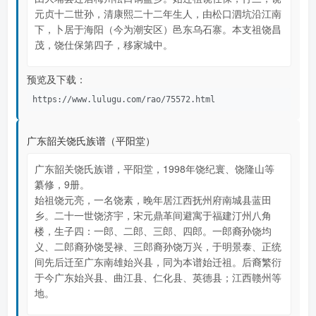
元贞十二世孙，清康熙二十二年生人，由松口泗坑沿江南
下，卜居于海阳（今为潮安区）邑东乌石寨。本支祖饶昌
茂，饶仕保第四子，移家城中。
预览及下载：
https://www.lulugu.com/rao/75572.html
广东韶关饶氏族谱（平阳堂）
广东韶关饶氏族谱，平阳堂，1998年饶纪寰、饶隆山等
纂修，9册。
始祖饶元亮，一名饶素，晚年居江西抚州府南城县蓝田
乡。二十一世饶济宇，宋元鼎革间避寓于福建汀州八角
楼，生子四：一郎、二郎、三郎、四郎。一郎裔孙饶均
义、二郎裔孙饶旻禄、三郎裔孙饶万兴，于明景泰、正统
间先后迁至广东南雄始兴县，同为本谱始迁祖。后裔繁衍
于今广东始兴县、曲江县、仁化县、英德县；江西赣州等
地。