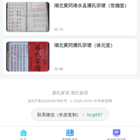
湖北黄冈浠水县潘氏宗谱（世德堂）
73
湖北黄冈潘氏宗谱（体元堂）
48
潘氏家谱
潘氏族谱
皖ICP备2025087992号
· © 2025-2030
中华家谱网
联系微信（长按复制）：
bug987
首页
家谱数据库
省份家谱导航