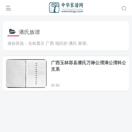
潘氏族谱
省份筛选：当前显示 广西 地区的 潘氏 家谱。
广西玉林容县潘氏万禄公渭漳公渭科公
支系
30