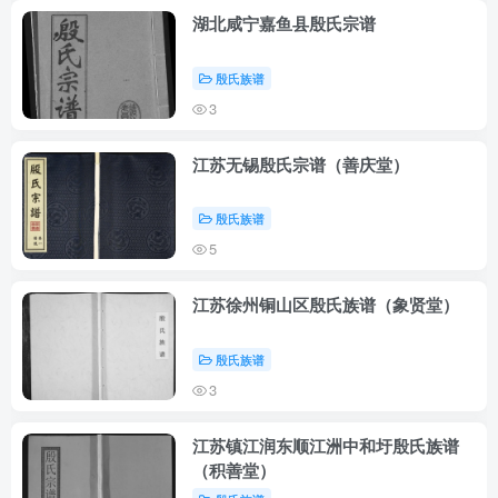
湖北咸宁嘉鱼县殷氏宗谱
殷氏族谱
3
江苏无锡殷氏宗谱（善庆堂）
殷氏族谱
5
江苏徐州铜山区殷氏族谱（象贤堂）
殷氏族谱
3
江苏镇江润东顺江洲中和圩殷氏族谱
（积善堂）