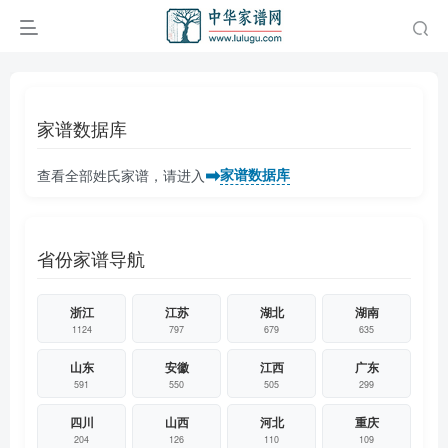
家谱数据库
➡
家谱数据库
查看全部姓氏家谱，请进入
省份家谱导航
浙江
江苏
湖北
湖南
1124
797
679
635
山东
安徽
江西
广东
591
550
505
299
四川
山西
河北
重庆
204
126
110
109