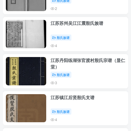
殷氏族谱
2
江苏苏州吴江江震殷氏族谱
殷氏族谱
4
江苏丹阳练湖张官渡村殷氏宗谱（显仁
堂）
殷氏族谱
3
江苏镇江后贤殷氏支谱
殷氏族谱
4