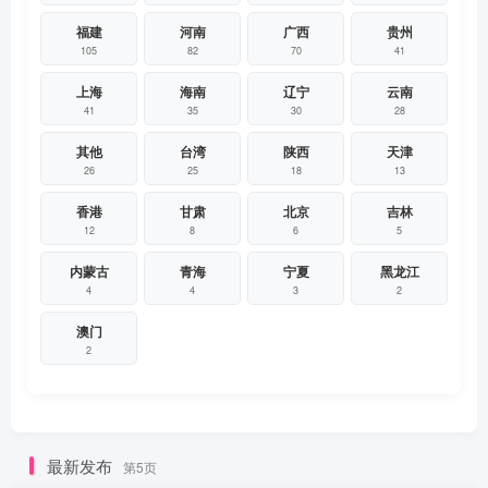
福建
河南
广西
贵州
105
82
70
41
上海
海南
辽宁
云南
41
35
30
28
其他
台湾
陕西
天津
26
25
18
13
香港
甘肃
北京
吉林
12
8
6
5
内蒙古
青海
宁夏
黑龙江
4
4
3
2
澳门
2
最新发布
第5页