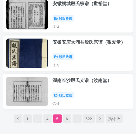
安徽桐城殷氏宗谱（世裕堂）
殷氏族谱
4
安徽安庆太湖县殷氏宗谱（敬爱堂）
殷氏族谱
3
湖南长沙殷氏支谱（汝南堂）
殷氏族谱
4
1
…
4
5
6
…
622
跳转