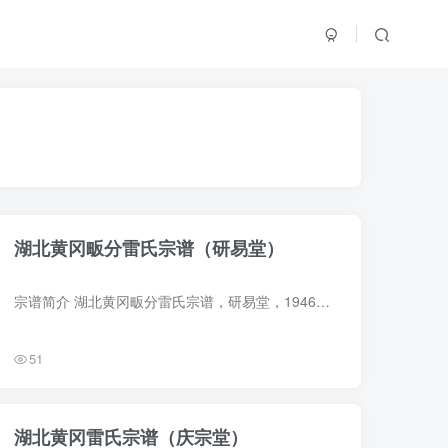
湖北黄冈畈分雷氏宗谱（研易堂）
宗谱简介 湖北黄冈畈分雷氏宗谱，研易堂，1946年（民国35年）雷锡寿、雷锡琢纂修，7册。部分页面破损。始祖雷道星，明初由江西饶州府余干县瓦清坝迁湖北黄冈李家集南二里刘家沙洲。始迁祖五世雷...
51
湖北黄冈雷氏宗谱（庆宗堂）