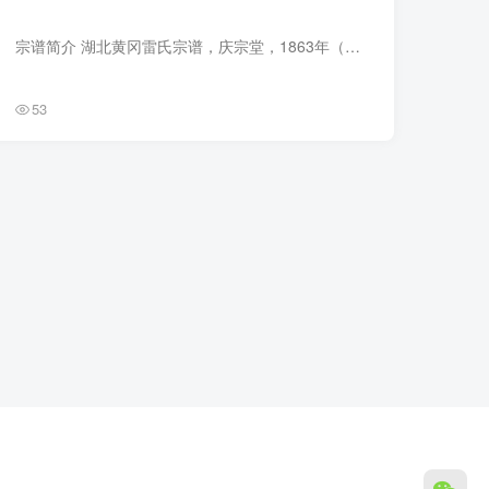
宗谱简介 湖北黄冈雷氏宗谱，庆宗堂，1863年（同治2年）雷懋熞纂修，5册。始迁祖正三，明初同兄正一、正二由江西饶州府余干县瓦屑坝迁居黄冈庶安乡长乐村石屋山。 宗谱部分预览 电子版PDF下载
53