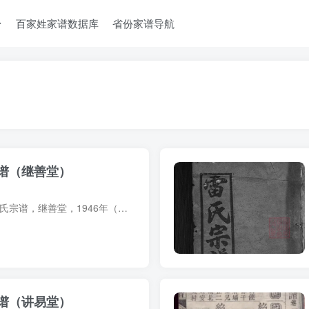
台
百家姓家谱数据库
省份家谱导航
谱（继善堂）
宗谱简介 湖北罗田雷氏宗谱，继善堂，1946年（民国35年）雷伟珠纂修，14册。始祖雷贵一，宋末自江西饶州府避乱迁居湖北黄冈齐安永宁乡黄泥坳大枫树湾。四世孙雷智立，元代转迁罗田大脑雷家湾。 ...
谱（讲易堂）