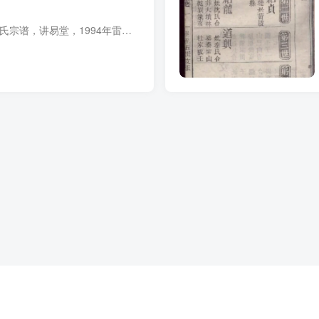
宗谱简介 湖北咸宁雷氏宗谱，讲易堂，1994年雷声力主修，45册。始迁祖冯奉于宋朝时期自安徽省安庆市望江县迁湖北省咸宁市。卷首至卷二修谱序，卷家训，宗献序，传赞，卷三至卷四十世系谱图。 宗...