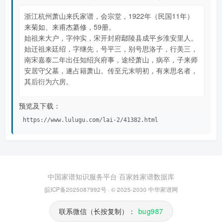
浙江杭州萧山来氏家谱，会宗堂，1922年（民国11年）
来菊如、来甫杰纂修，59册。
始祖来大户，字仲实，宋开封府鄢陵县成平乡淮安里人。
始迁祖来廷绍，字继先，号平三，别号思洛子，行美三，
南宋嘉泰二年出任知绍兴府事，途经萧山，病卒，子来师
安居守父墓，遂占籍萧山。传至元末明初，有来思名者，
其后衍为六房。
预览及下载：
https://www.lulugu.com/lai-2/41382.html
中国家谱知识服务平台
百家姓家谱数据库
皖ICP备2025087992号
· © 2025-2030
中华家谱网
联系微信（长按复制）：
bug987