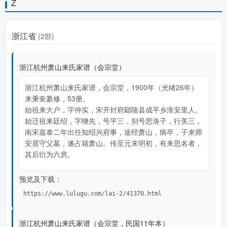
Z
浙江省
(2部)
浙江杭州萧山来氏家谱（会宗堂）
浙江杭州萧山来氏家谱，会宗堂，1900年（光绪26年）
来秉奎纂修，53册。
始祖来大户，字仲实，宋开封府鄢陵县成平乡淮安里人。
始迁祖来廷绍，字继先，号平三，别号思洛子，行美三，
南宋嘉泰二年出任知绍兴府事，途经萧山，病卒，子来师
安居守父墓，遂占籍萧山。传至元末明初，有来思名者，
其后衍为六房。
预览及下载：
https://www.lulugu.com/lai-2/41370.html
浙江杭州萧山来氏家谱（会宗堂，民国11年本）