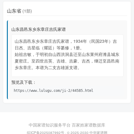
山东省
(1部)
山东昌邑东乡东章庄吉氏家谱
山东昌邑东乡东章庄吉氏家谱，1934年（民国23年）吉
日杰、吉星临（耀廷）等纂修，1册。
始祖吉敏，于明初自山西洪洞县迁至山东莱州府潍县城东
夏密庄。至四世吉英、吉雄、吉豪、吉杰，继迁至昌邑南
乡东章庄。本谱为二支吉雄派支谱。
预览及下载：
https://www.lulugu.com/ji-2/44585.html
中国家谱知识服务平台
百家姓家谱数据库
皖ICP备2025087992号
· © 2025-2030
中华家谱网