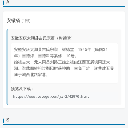
A
安徽省
(1部)
安徽安庆太湖县吉氏宗谱（树德堂）
安徽安庆太湖县吉氏宗谱，树德堂，1945年（民国34
年）吉德焯、吉德科等纂修，10册。
始祖吉大，元末同吕刘路三姓之祖由江西瓦屑坝同迁太
湖。谱载四姓祖过鄱阳时获神助，幸免于难，遂共建五显
庙于城西北路家巷。
预览及下载：
https://www.lulugu.com/ji-2/42970.html
S