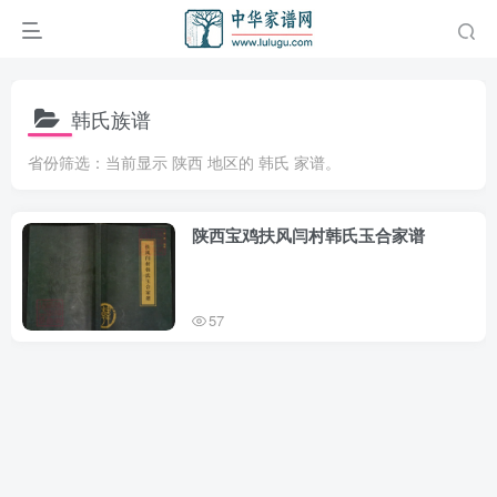
韩氏族谱
省份筛选：当前显示 陕西 地区的 韩氏 家谱。
陕西宝鸡扶风闫村韩氏玉合家谱
57