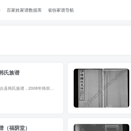
台
百家姓家谱数据库
省份家谱导航
韩氏族谱
族谱简介 山西忻州五台县韩氏族谱，2008年韩崇义等纂修，1册。始迁祖韩琼，据称是北宋宰相韩琦十五世孙，明朝初年自山西繁峙圣水头村迁五台县西峡村。 族谱部分预览 电子版PDF网盘下载
谱（福荫堂）