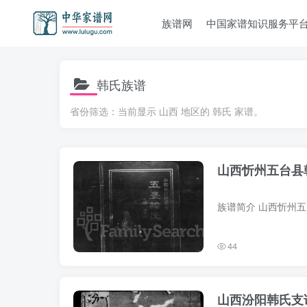
族谱网
中国家谱知识服务平
韩氏族谱
省份筛选：当前显示 山西 地区的 韩氏 家谱。
山西忻州五台县
44
山西汾阳韩氏支