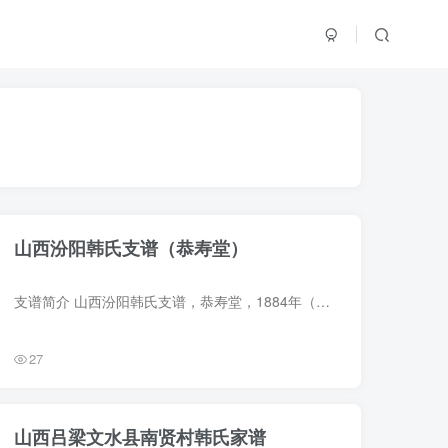
山西汾阳韩氏支谱（恭寿堂）
支谱简介 山西汾阳韩氏支谱，恭寿堂，1884年（光绪10年）韩幼芸纂修，4册。该族出北宋忠献公韩琦之后，韩琦十二传由河南安阳迁山西文水石家庄。至二十一世韩左、韩右二公，明代复由石家庄徙汾阳...
27
山西吕梁文水县南贤村韩氏家谱