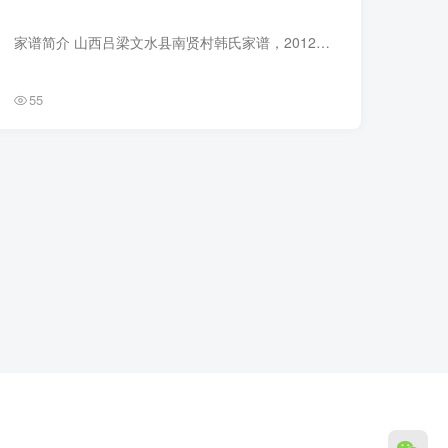
家谱简介 山西吕梁文水县南贤村韩氏家谱，2012年韩秋明主编，1册。韩姓发源于山西地区，得姓始祖韩武子。山西文水县南贤村韩姓是由北宋三朝宰相忠献公韩琦之后十二世，从河南安阳迁徙至山西文水...
55