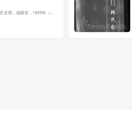
支谱简介 山西汾阳韩氏支谱，福荫堂，1859年（咸丰9年）校刻，1867年（同治6年）修改，韩鉁纂修，1册。该族出北宋忠献公韩琦之后，韩琦十二传由河南安阳迁山西文水石家庄。至二十一世韩左、韩右...