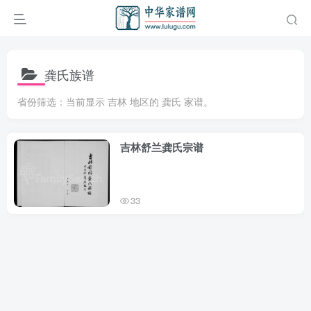
龚氏族谱
省份筛选：当前显示 吉林 地区的 龚氏 家谱。
吉林舒兰龚氏宗谱
33