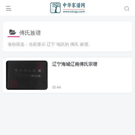
傅氏族谱
省份筛选：当前显示 辽宁 地区的 傅氏 家谱。
辽宁海城辽南傅氏宗谱
44