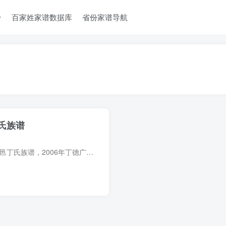
台
百家姓家谱数据库
省份家谱导航
氏族谱
族谱简介 河南周口鹿邑丁氏族谱，2006年丁德广主修，1册。始迁祖伯贤，原籍山东诸城藏马山，明初迁河南鹿邑县试量店。 谱载新老谱序、世系图、人物传记、家教、地方文化。 族谱部分预览 电子版P...